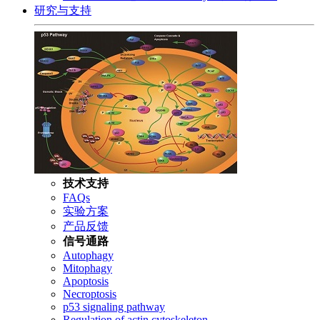
研究与支持
技术支持
FAQs
实验方案
产品反馈
信号通路
Autophagy
Mitophagy
Apoptosis
Necroptosis
p53 signaling pathway
Regulation of actin cytoskeleton