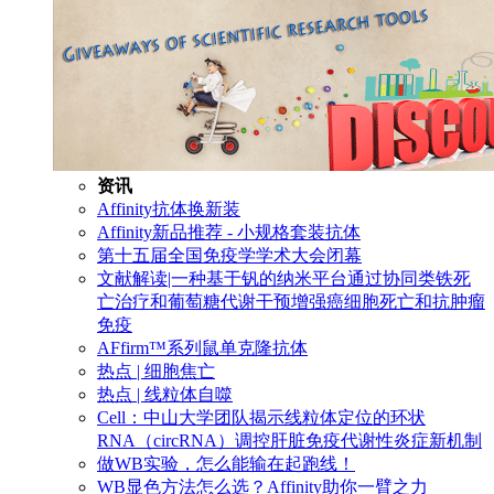
资讯
Affinity抗体换新装
Affinity新品推荐 - 小规格套装抗体
第十五届全国免疫学学术大会闭幕
文献解读|一种基于钒的纳米平台通过协同类铁死
亡治疗和葡萄糖代谢干预增强癌细胞死亡和抗肿瘤
免疫
AFfirm™系列鼠单克隆抗体
热点 | 细胞焦亡
热点 | 线粒体自噬
Cell：中山大学团队揭示线粒体定位的环状
RNA（circRNA）调控肝脏免疫代谢性炎症新机制
做WB实验，怎么能输在起跑线！
WB显色方法怎么选？Affinity助你一臂之力