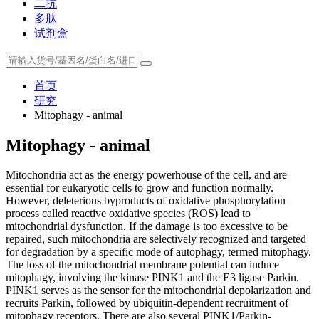
二抗
多肽
试剂盒
首页
研究
Mitophagy - animal
Mitophagy - animal
Mitochondria act as the energy powerhouse of the cell, and are
essential for eukaryotic cells to grow and function normally.
However, deleterious byproducts of oxidative phosphorylation
process called reactive oxidative species (ROS) lead to
mitochondrial dysfunction. If the damage is too excessive to be
repaired, such mitochondria are selectively recognized and targeted
for degradation by a specific mode of autophagy, termed mitophagy.
The loss of the mitochondrial membrane potential can induce
mitophagy, involving the kinase PINK1 and the E3 ligase Parkin.
PINK1 serves as the sensor for the mitochondrial depolarization and
recruits Parkin, followed by ubiquitin-dependent recruitment of
mitophagy receptors. There are also several PINK1/Parkin-