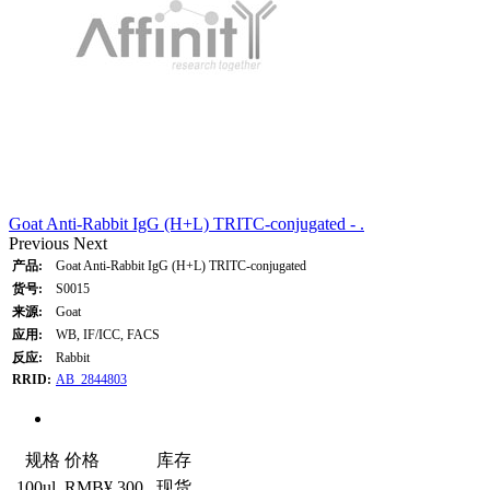
Goat Anti-Rabbit IgG (H+L) TRITC-conjugated - .
Previous
Next
产品:
Goat Anti-Rabbit IgG (H+L) TRITC-conjugated
货号:
S0015
来源:
Goat
应用:
WB, IF/ICC, FACS
反应:
Rabbit
RRID:
AB_2844803
规格
价格
库存
100ul
RMB¥ 300
现货