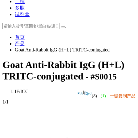
二抗
多肽
试剂盒
首页
产品
Goat Anti-Rabbit IgG (H+L) TRITC-conjugated
Goat Anti-Rabbit IgG (H+L)
TRITC-conjugated
- #S0015
IF/ICC
(8)
(1)
一键复制产品
1
/1