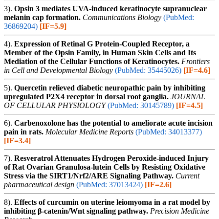
3).
Opsin 3 mediates UVA-induced keratinocyte supranuclear
melanin cap formation.
Communications Biology
(PubMed:
36869204)
[IF=5.9]
4).
Expression of Retinal G Protein-Coupled Receptor, a
Member of the Opsin Family, in Human Skin Cells and Its
Mediation of the Cellular Functions of Keratinocytes.
Frontiers
in Cell and Developmental Biology
(PubMed: 35445026)
[IF=4.6]
5).
Quercetin relieved diabetic neuropathic pain by inhibiting
upregulated P2X4 receptor in dorsal root ganglia.
JOURNAL
OF CELLULAR PHYSIOLOGY
(PubMed: 30145789)
[IF=4.5]
6).
Carbenoxolone has the potential to ameliorate acute incision
pain in rats.
Molecular Medicine Reports
(PubMed: 34013377)
[IF=3.4]
7).
Resveratrol Attenuates Hydrogen Peroxide-induced Injury
of Rat Ovarian Granulosa-lutein Cells by Resisting Oxidative
Stress via the SIRT1/Nrf2/ARE Signaling Pathway.
Current
pharmaceutical design
(PubMed: 37013424)
[IF=2.6]
8).
Effects of curcumin on uterine leiomyoma in a rat model by
inhibiting β-catenin/Wnt signaling pathway.
Precision Medicine