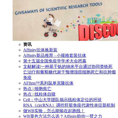
资讯
Affinity抗体换新装
Affinity新品推荐 - 小规格套装抗体
第十五届全国免疫学学术大会闭幕
文献解读|一种基于钒的纳米平台通过协同类铁死
亡治疗和葡萄糖代谢干预增强癌细胞死亡和抗肿瘤
免疫
AFfirm™系列鼠单克隆抗体
热点 | 细胞焦亡
热点 | 线粒体自噬
Cell：中山大学团队揭示线粒体定位的环状
RNA（circRNA）调控肝脏免疫代谢性炎症新机制
做WB实验，怎么能输在起跑线！
WB显色方法怎么选？Affinity助你一臂之力