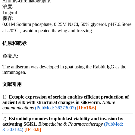
Affinity-chromatography.
浓度:
1mg/ml
保存:
0.01M Sodium phosphate, 0.25M NaCl, 50% glycerol, pH7.6.Store
at -20℃，avoid repeated thawing and freezing.
抗原和靶标
免疫原:
The antiserum was developed in goat using the Rabbit IgG as the
immunogen.
文献引用
1).
Ectopic expression of sericin enables efficient production of
ancient silk with structural changes in silkworm.
Nature
communications
(PubMed: 36273007)
[IF=16.6]
2).
Estradiol promotes trophoblast viability and invasion by
activating SGK1.
Biomedicine & Pharmacotherapy
(PubMed:
31203134)
[IF=6.9]