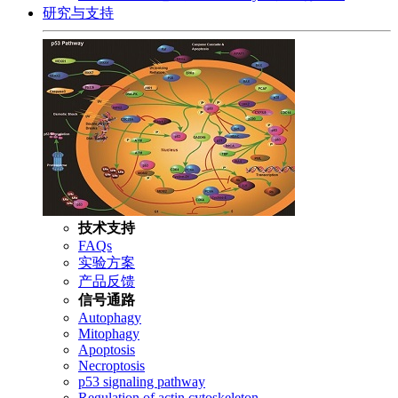
研究与支持
技术支持
FAQs
实验方案
产品反馈
信号通路
Autophagy
Mitophagy
Apoptosis
Necroptosis
p53 signaling pathway
Regulation of actin cytoskeleton