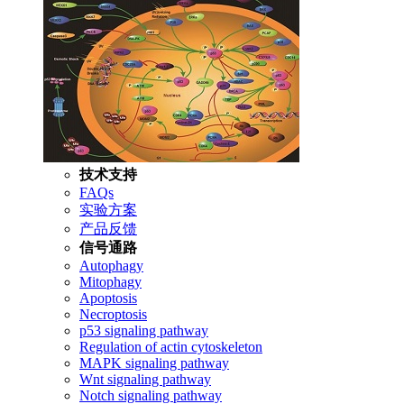
技术支持
FAQs
实验方案
产品反馈
信号通路
Autophagy
Mitophagy
Apoptosis
Necroptosis
p53 signaling pathway
Regulation of actin cytoskeleton
MAPK signaling pathway
Wnt signaling pathway
Notch signaling pathway