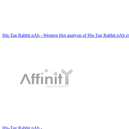
His-Tag Rabbit pAb - Western blot analysis of His-Tag Rabbit pAb ex
His-Tag Rabbit pAb - .