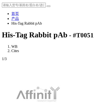
首页
产品
His-Tag Rabbit pAb
His-Tag Rabbit pAb
- #T0051
WB
Cites
1
/3