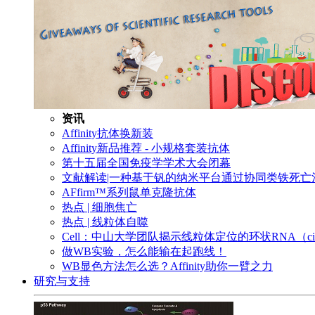
资讯
Affinity抗体换新装
Affinity新品推荐 - 小规格套装抗体
第十五届全国免疫学学术大会闭幕
文献解读|一种基于钒的纳米平台通过协同类铁死
AFfirm™系列鼠单克隆抗体
热点 | 细胞焦亡
热点 | 线粒体自噬
Cell：中山大学团队揭示线粒体定位的环状RNA（c
做WB实验，怎么能输在起跑线！
WB显色方法怎么选？Affinity助你一臂之力
研究与支持