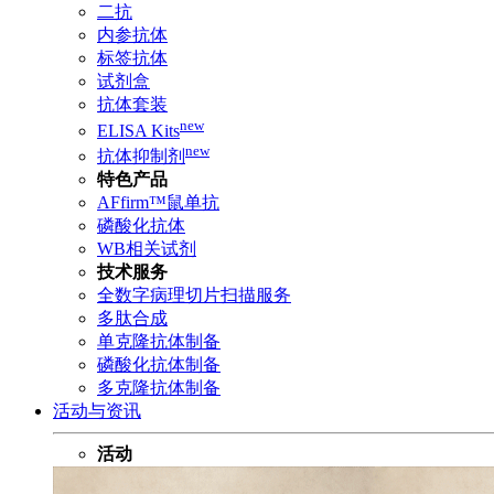
二抗
内参抗体
标签抗体
试剂盒
抗体套装
new
ELISA Kits
new
抗体抑制剂
特色产品
AFfirm™鼠单抗
磷酸化抗体
WB相关试剂
技术服务
全数字病理切片扫描服务
多肽合成
单克隆抗体制备
磷酸化抗体制备
多克隆抗体制备
活动与资讯
活动